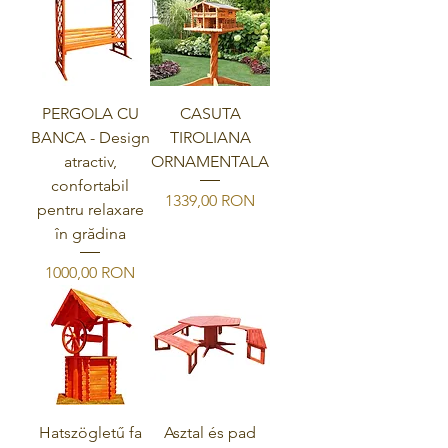
PERGOLA CU
CASUTA
BANCA - Design
TIROLIANA
atractiv,
ORNAMENTALA
confortabil
Ár
1339,00 RON
pentru relaxare
în grădina
Ár
1000,00 RON
Hatszögletű fa
Asztal és pad