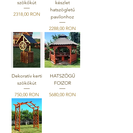
szökőkút
készlet
hatszögletű
Ár
2318,00 RON
pavilonhoz
Ár
2288,00 RON
Dekoratív kerti
HATSZÖGŰ
szökőkút
FOIZOR
Ár
Ár
750,00 RON
5680,00 RON