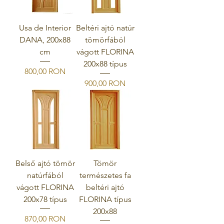
Usa de Interior
Beltéri ajtó natúr
DANA, 200x88
tömörfából
cm
vágott FLORINA
200x88 típus
Ár
800,00 RON
Ár
900,00 RON
Belső ajtó tömör
Tömör
natúrfából
természetes fa
vágott FLORINA
beltéri ajtó
200x78 típus
FLORINA típus
200x88
Ár
870,00 RON