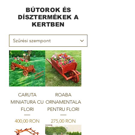
BÚTOROK ÉS
DÍSZTERMÉKEK A
KERTBEN
CARUTA
ROABA
MINIATURA CU
ORNAMENTALA
FLORI
PENTRU FLORI
Ár
Ár
400,00 RON
275,00 RON