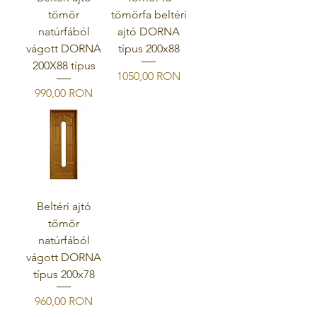
tömör
tömörfa beltéri
natúrfából
ajtó DORNA
vágott DORNA
típus 200x88
200X88 típus
Ár
1050,00 RON
Ár
990,00 RON
Beltéri ajtó
tömör
natúrfából
vágott DORNA
típus 200x78
Ár
960,00 RON