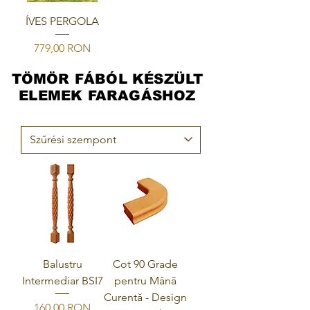
ÍVES PERGOLA
Ár
779,00 RON
TÖMÖR FÁBÓL KÉSZÜLT
ELEMEK FARAGÁSHOZ
Balustru
Cot 90 Grade
Intermediar BSI7
pentru Mână
Curentă - Design
Ár
160,00 RON