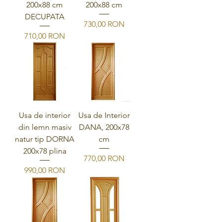
200x88 cm
200x88 cm
DECUPATA
Ár
730,00 RON
Ár
710,00 RON
Usa de interior
Usa de Interior
din lemn masiv
DANA, 200x78
natur tip DORNA
cm
200x78 plina
Ár
770,00 RON
Ár
990,00 RON