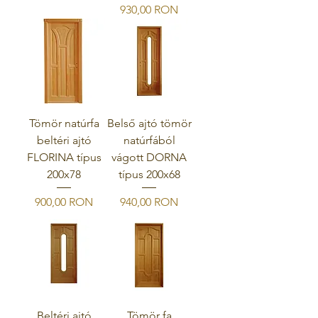
Ár
930,00 RON
Tömör natúrfa
Belső ajtó tömör
beltéri ajtó
natúrfából
FLORINA típus
vágott DORNA
200x78
típus 200x68
Ár
Ár
900,00 RON
940,00 RON
Beltéri ajtó
Tömör fa