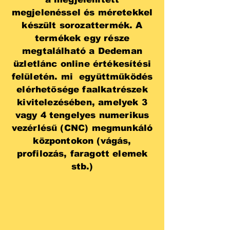
megjelenéssel és méretekkel
készült sorozattermék. A
termékek egy része
megtalálható a Dedeman
üzletlánc online értékesítési
felületén. mi
együttműködés
elérhetősége faalkatrészek
kivitelezésében, amelyek 3
vagy 4 tengelyes numerikus
vezérlésű (CNC) megmunkáló
központokon (vágás,
profilozás, faragott elemek
stb.)