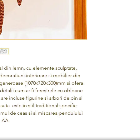
l din lemn, cu elemente sculptate,
ecoratiuni interioare si mobilier din
 generoase (1070x720x300)mm si ofera
detalii cum ar fi ferestrele cu obloane
are incluse figurine si arbori de pin si
uta este in stil traditional specific
smul de ceas si si miscarea pendulului
i AA.