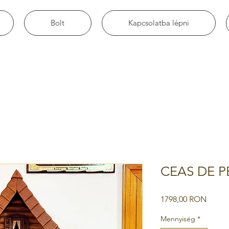
Bolt
Kapcsolatba lépni
CEAS DE P
Ár
1798,00 RON
Mennyiség
*