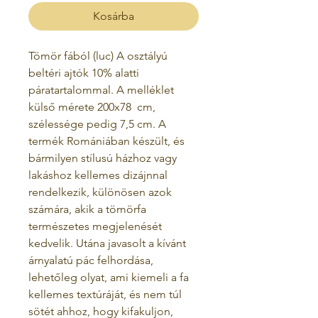
Kosárba
Tömör fából (luc) A osztályú
beltéri ajtók 10% alatti
páratartalommal. A melléklet
külső mérete 200x78
cm,
szélessége pedig 7,5 cm. A
termék Romániában készült, és
bármilyen stílusú házhoz vagy
lakáshoz kellemes dizájnnal
rendelkezik, különösen azok
számára, akik a tömörfa
természetes megjelenését
kedvelik. Utána javasolt a kívánt
árnyalatú pác felhordása,
lehetőleg olyat, ami kiemeli a fa
kellemes textúráját, és nem túl
sötét ahhoz, hogy kifakuljon,