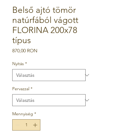
Belső ajtó tömör
natúrfából vágott
FLORINA 200x78
típus
Ár
870,00 RON
Nyítás
*
Pervazzal
*
Mennyiség
*