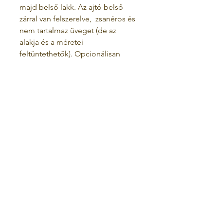
majd belső lakk. Az ajtó belső
zárral van felszerelve,
zsanéros és
nem tartalmaz üveget (de az
alakja és a méretei
feltüntethetők). Opcionálisan
rendelhet egy küszöbkészletet
(nem tartalmazza az ár), amelyek a
keret elejére vannak felszerelve.
Klasszikus megjelenésűek (nem
gravírozva) 50 RON / szett áron
vagy a képen látható
megjelenéssel 120 RON / szett
áron
Felhasználási feltételek
Adatvédelmi irányelvek