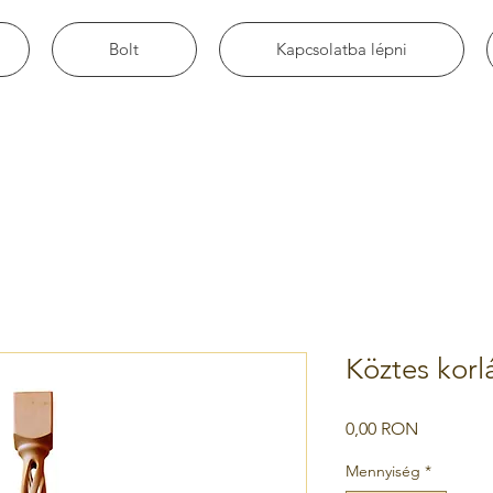
Bolt
Kapcsolatba lépni
Köztes korl
Ár
0,00 RON
Mennyiség
*