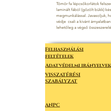
Tömör fa lépcsőkorlátok felszer
laminált fából (gőzölt bükk) ké
megmunkálással.
Javasoljuk, 
védje
csali a kívánt árnyalatba
lehetőleg a végső összeszerelés
Felhasználási
feltételek
Adatvédelmi irányelve
VISSZATÉRÉSI
SZABÁLYZAT
ANPC