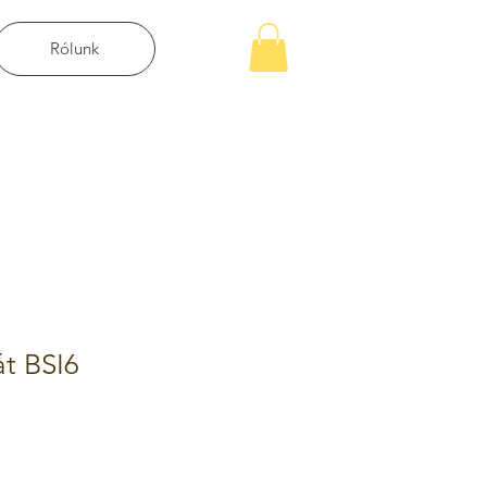
Rólunk
át BSI6