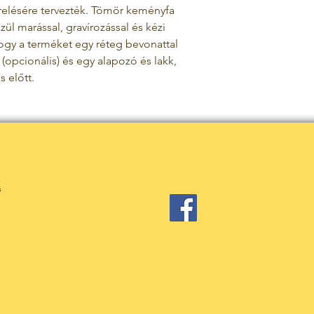
elésére tervezték.
Tömör keményfa
szül
marással, gravírozással és kézi
hogy a terméket egy réteg bevonattal
n (opcionális) és egy alapozó és lakk,
 előtt.
k