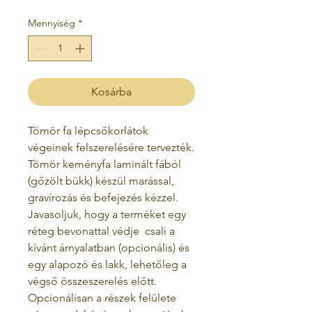
Mennyiség
*
Kosárba
Tömör fa lépcsőkorlátok
végeinek felszerelésére tervezték.
Tömör keményfa laminált fából
(gőzölt bükk) készül
marással,
gravírozás
és befejezés kézzel.
Javasoljuk, hogy a terméket egy
réteg bevonattal védje
csali a
kívánt árnyalatban (opcionális) és
egy alapozó és lakk, lehetőleg a
végső összeszerelés előtt.
Opcionálisan a részek felülete