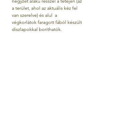
négyzet alakú résszel a tetején (az
a terület, ahol az aktuális kéz fel
van szerelve) és alul
a
végkorlátok faragott fából készült
díszlapokkal boríthatók.
Felhasználási feltételek
Adatvédelmi irányelvek
VISSZATÉRÉSI SZABÁLYZAT
az otthon
bolt
kapcsolatba lépni
rólunk
ANPC