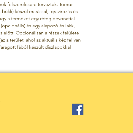
ek felszerelésére tervezték. Tömör
t bükk) készül
marással,
gravírozás
és
hogy a terméket egy réteg bevonattal
n (opcionális) és egy alapozó és lakk,
 előtt. Opcionálisan a részek felülete
az a terület, ahol az aktuális kéz fel van
faragott fából készült díszlapokkal
k