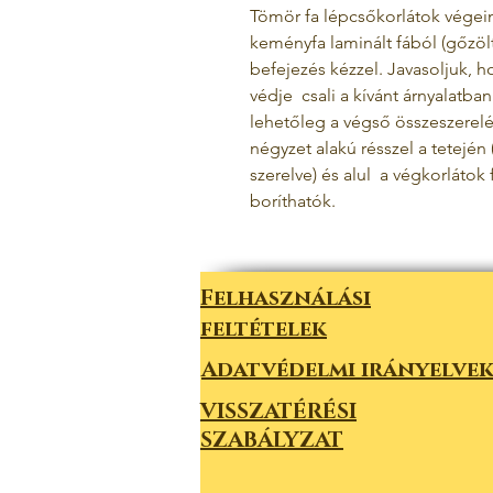
Tömör fa lépcsőkorlátok végein
keményfa laminált fából (gőzöl
befejezés kézzel. Javasoljuk, 
védje
csali a kívánt árnyalatba
lehetőleg a végső összeszerelés
négyzet alakú résszel a tetején (
szerelve) és alul
a végkorlátok 
boríthatók.
Felhasználási
feltételek
Adatvédelmi irányelve
VISSZATÉRÉSI
SZABÁLYZAT