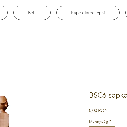
Bolt
Kapcsolatba lépni
BSC6 sapka
Ár
0,00 RON
Mennyiség
*