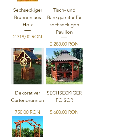
Sechseckiger
Tisch- und
Brunnen aus
Bankgarnitur für
Holz
sechseckigen
Pavillon
Preis
2.318,00 RON
Preis
2.288,00 RON
Dekorativer
SECHSECKIGER
Gartenbrunnen
FOISOR
Preis
Preis
750,00 RON
5.680,00 RON