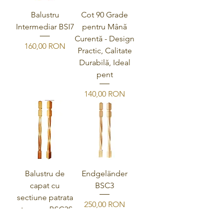
Balustru
Cot 90 Grade
Intermediar BSI7
pentru Mână
Curentă - Design
Preis
160,00 RON
Practic, Calitate
Durabilă, Ideal
pent
Preis
140,00 RON
Balustru de
Endgeländer
capat cu
BSC3
sectiune patrata
Preis
250,00 RON
strapuns BSC3S