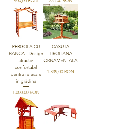
Preis
Preis
400,00 RON
275,00 RON
PERGOLA CU
CASUTA
BANCA - Design
TIROLIANA
atractiv,
ORNAMENTALA
confortabil
Preis
1.339,00 RON
pentru relaxare
în grădina
Preis
1.000,00 RON