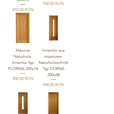
Preis
930,00 RON
Preis
870,00 RON
Massive
Innentür aus
Naturholz-
massivem
Innentür Typ
Naturholzschnitt
FLORINA 200x78
Typ DORNA
200x68
Preis
900,00 RON
Preis
940,00 RON