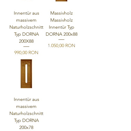
Innentür aus
Massivholz
massivem
Massivholz
Naturholzschnitt
Innentür Typ
Typ DORNA
DORNA 200x88
200X88
Preis
1.050,00 RON
Preis
990,00 RON
Innentür aus
massivem
Naturholzschnitt
Typ DORNA
200x78