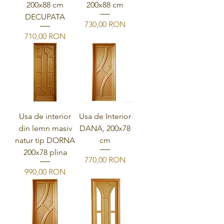
200x88 cm
200x88 cm
DECUPATA
Preis
730,00 RON
Preis
710,00 RON
Usa de interior
Usa de Interior
din lemn masiv
DANA, 200x78
natur tip DORNA
cm
200x78 plina
Preis
770,00 RON
Preis
990,00 RON