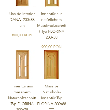
Usa de Interior
Innentür aus
DANA, 200x88
natürlichem
cm
Massivholzschnit
t Typ FLORINA
Preis
800,00 RON
200x88
Preis
900,00 RON
Innentür aus
Massive
massivem
Naturholz-
Naturholzschnitt
Innentür Typ
Typ FLORINA
FLORINA 200x88
200x78