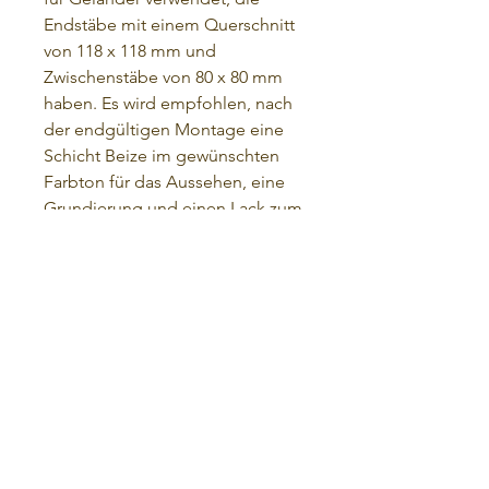
Endstäbe mit einem Querschnitt
von 118 x 118 mm und
Zwischenstäbe von 80 x 80 mm
haben. Es wird empfohlen, nach
der endgültigen Montage eine
Schicht Beize im gewünschten
Farbton für das Aussehen, eine
Grundierung und einen Lack zum
Schutz aufzutragen.
Geschäftsbedingungen
Datenschutz-Bestimmungen
RÜCKNAHMEGARANTIE
das Zuhause