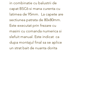
in combinatie cu balustrii de
capat BSC6 si mana curenta cu
latimea de 95mm. La capete are
sectiunea patrata de 80x80mm.
Este executat prin frezare cu
masini cu comanda numerica si
slefuit manual. Este indicat ca
dupa montajul final sa se aplice
un strat bait de nuanta dorita
pentru aspect, grund si lac pentru
protectie
Geschäftsbedingungen
Datenschutz-Bestimmungen
RÜCKNAHMEGARANTIE