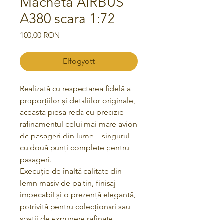
Macheta AIRBUS
A380 scara 1:72
Ár
100,00 RON
Elfogyott
Realizată cu respectarea fidelă a
proporțiilor și detaliilor originale,
această piesă redă cu precizie
rafinamentul celui mai mare avion
de pasageri din lume – singurul
cu două punți complete pentru
pasageri.
Execuție de înaltă calitate din
lemn masiv de paltin, finisaj
impecabil și o prezență elegantă,
potrivită pentru colecționari sau
spații de expunere rafinate.