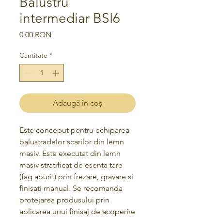
Balustru
intermediar BSI6
Preț
0,00 RON
Cantitate
*
Adaugă în coș
Este conceput pentru echiparea
balustradelor scarilor din lemn
masiv.
Este executat din lemn
masiv stratificat de esenta tare
(fag aburit)
prin frezare, gravare si
finisati manual.
Se recomanda
protejarea produsului prin
aplicarea unui finisaj de acoperire