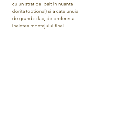
cu un strat de bait in nuanta
dorita (optional) si a cate unuia
de grund si lac, de preferinta
inaintea montajului final.
Termeni și condiții
Politica de confidențialitate
Politica de returnare
acasa
magazin
contact
despre noi
ANPC