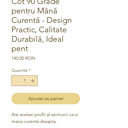
Cot 90 Grade
pentru Mână
Curentă - Design
Practic, Calitate
Durabilă, Ideal
pent
Prix
140,00 RON
Quantité
*
Ajouter au panier
Are acelasi profil al sectiunii ca si
mana curenta dreapta.