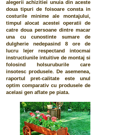
alegerii achizitiei unuia din aceste
doua tipuri de foisoare consta in
costurile minime ale montajului,
timpul alocat acestei operatii de
catre doua persoane dintre macar
una cu cunostinte sumare de
dulgherie nedepasind 8 ore de
lucru lejer respectand intocmai
instructiunile intuitive de montaj si
folosind holsuruburile care
insotesc produsele. De asemenea,
raportul pret-calitate este unul
optim comparativ cu produsele de
acelasi gen aflate pe piata.