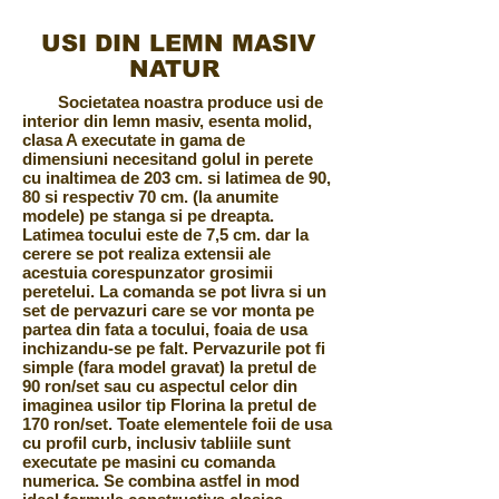
USI DIN LEMN MASIV
NATUR
Societatea noastra produce usi de
interior din lemn masiv, esenta molid,
clasa A executate in gama de
dimensiuni necesitand golul in perete
cu inaltimea de 203 cm. si latimea de 90,
80 si respectiv 70 cm. (la anumite
modele) pe stanga si pe dreapta.
Latimea tocului este de 7,5 cm. dar la
cerere se pot realiza extensii ale
acestuia corespunzator grosimii
peretelui. La comanda se pot livra si un
set de pervazuri care se vor monta pe
partea din fata a tocului, foaia de usa
inchizandu-se pe falt. Pervazurile pot fi
simple (fara model gravat) la pretul de
90 ron/set sau cu aspectul celor din
imaginea usilor tip Florina la pretul de
170 ron/set. Toate elementele foii de usa
cu profil curb, inclusiv tabliile sunt
executate pe masini cu comanda
numerica. Se combina astfel in mod