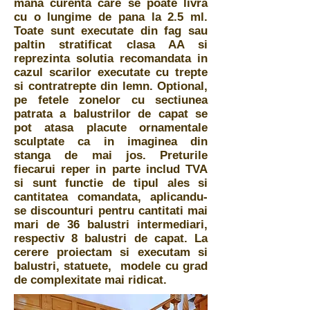
mana curenta care se poate livra
cu o lungime de pana la 2.5 ml.
Toate sunt executate din fag sau
paltin stratificat clasa AA si
reprezinta solutia recomandata in
cazul scarilor executate cu trepte
si contratrepte din lemn. Optional,
pe fetele zonelor cu sectiunea
patrata a balustrilor de capat se
pot atasa placute ornamentale
sculptate ca in imaginea din
stanga de mai jos. Preturile
fiecarui reper in parte includ TVA
si sunt functie de tipul ales si
cantitatea comandata, aplicandu-
se discounturi pentru cantitati mai
mari de 36 balustri intermediari,
respectiv 8 balustri de capat. La
cerere proiectam si executam si
balustri, statuete, modele cu grad
de complexitate mai ridicat.