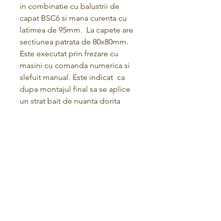
in combinatie cu balustrii de
capat BSC6 si mana curenta cu
latimea de 95mm. La capete are
sectiunea patrata de 80x80mm.
Este executat prin frezare cu
masini cu comanda numerica si
slefuit manual. Este indicat ca
dupa montajul final sa se aplice
un strat bait de nuanta dorita
pentru aspect, grund si lac pentru
protectie
Termini e Condizioni
politica sulla riservatezza
POLITICA DI RITORNO