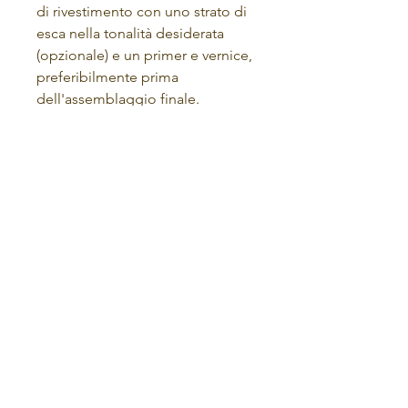
di rivestimento con uno strato di
esca nella tonalità desiderata
(opzionale) e un primer e vernice,
preferibilmente prima
dell'assemblaggio finale.
Termini e Condizioni
politica sulla riservatezza
POLITICA DI RITORNO
la casa
negozio
contatto
chi siamo