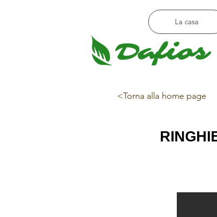
La casa
<Torna alla home page
RINGHI