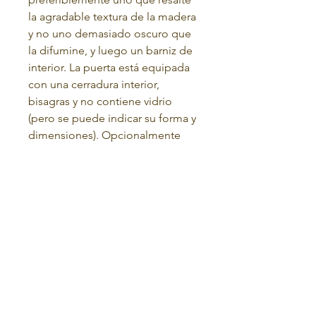
la agradable textura de la madera
y no uno demasiado oscuro que
la difumine, y luego un barniz de
interior. La puerta está equipada
con una cerradura interior,
bisagras y no contiene vidrio
(pero se puede indicar su forma y
dimensiones). Opcionalmente
puede pedir un juego de
umbrales (no incluidos en el
precio) que se montan en la parte
delantera del marco.
Tienen un look clásico (no
grabado) al precio de 50 RON/set
o con el look que se muestra en
la imagen, al precio de 120
RON/set