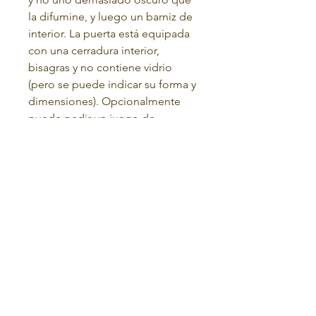
la difumine, y luego un barniz de
interior. La puerta está equipada
con una cerradura interior,
bisagras y no contiene vidrio
(pero se puede indicar su forma y
dimensiones). Opcionalmente
puede pedir un juego de
umbrales (no incluidos en el
precio) que se montan en la parte
delantera del marco.
Tienen un look clásico (no
grabado) al precio de 50 RON/set
o con el look que se muestra en
la imagen, al precio de 120
RON/set