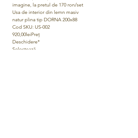
imagine, la pretul de 170 ron/set
Usa de interior din lemn masiv
natur plina tip DORNA 200x88
Cod SKU: US-002
920,00leiPreț
Deschidere*
Selectează
Pervaz*
Selectează
Cantitate*
Adaugă în coș