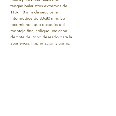
tengan balaustres extremos de
118x118 mm de sección e
intermedios de 80x80 mm. Se
recomienda que después del
montaje final aplique una capa
de tinte del tono deseado para la
apariencia, imprimación y barniz
para protección.
Términos y condiciones
política de privacidad
POLÍTICA DE DEVOLUCIONES
el hogar
Tienda