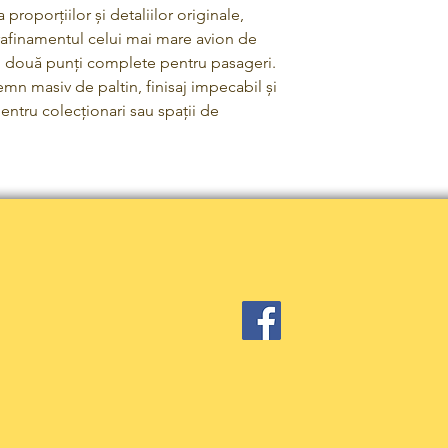
 proporțiilor și detaliilor originale,
 rafinamentul celui mai mare avion de
u două punți complete pentru pasageri.
lemn masiv de paltin, finisaj impecabil și
entru colecționari sau spații de