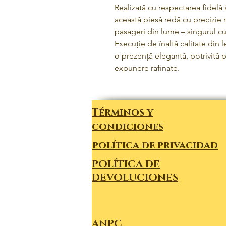
Realizată cu respectarea fidelă a
această piesă redă cu precizie
pasageri din lume – singurul c
Execuție de înaltă calitate din 
o prezență elegantă, potrivită p
expunere rafinate.
Términos y
condiciones
política de privacidad
POLÍTICA DE
DEVOLUCIONES
ANPC