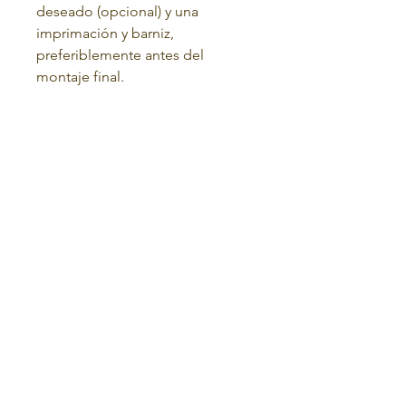
deseado (opcional) y una
imprimación y barniz,
preferiblemente antes del
montaje final.
Términos y condiciones
política de privacidad
POLÍTICA DE DEVOLUCIONES
el hogar
Tienda
contacto
sobre nosotros
ANPC