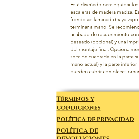
Está diseñado para equipar los
escaleras de madera maciza. E
frondosas laminada (haya vapor
terminar a mano. Se recomiend
acabado de recubrimiento con
deseado (opcional) y una impri
del montaje final. Opcionalmen
sección cuadrada en la parte s
mano actual) y la parte inferior
pueden cubrir con placas orna
Términos y
condiciones
política de privacidad
POLÍTICA DE