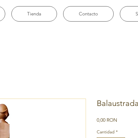
Tienda
Contacto
S
Balaustrad
Precio
0,00 RON
Cantidad
*