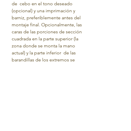
de
cebo en el tono deseado
(opcional) y una imprimación y
barniz, preferiblemente antes del
montaje final. Opcionalmente, las
caras de las porciones de sección
cuadrada en la parte superior (la
zona donde se monta la mano
actual) y la parte inferior
de las
barandillas de los extremos se
pueden cubrir con placas
ornamentales de madera tallada.
Términos y condiciones
política de privacidad
POLÍTICA DE DEVOLUCIONES