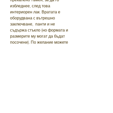
избледнее, след това
интериорен лак. Вратата е
оборудвана с вътрешно
заключване,
панти и не
съдържа стъкло (но формата и
размерите му могат да бъдат
посочени). По желание можете
да поръчате комплект первази
(не са включени в цената),
които се монтират отпред на
касата.
Имат класически вид (не
гравиран) на цена от 50 RON /
комплект или с вида, показан на
изображението, на цена от 120
RON / комплект