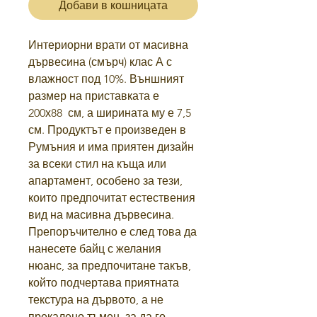
Добави в кошницата
Интериорни врати от масивна
дървесина (смърч) клас А с
влажност под 10%. Външният
размер на приставката е
200х88
см, а ширината му е 7,5
см. Продуктът е произведен в
Румъния и има приятен дизайн
за всеки стил на къща или
апартамент, особено за тези,
които предпочитат естествения
вид на масивна дървесина.
Препоръчително е след това да
нанесете байц с желания
нюанс, за предпочитане такъв,
който подчертава приятната
текстура на дървото, а не
прекалено тъмен, за да го