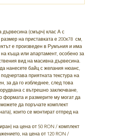
 дървесина (смърч) клас А с
размер на приставката е 200х78
см,
дуктът е произведен в Румъния и има
л на къща или апартамент, особено за
ествения вид на масивна дървесина.
да нанесете байц с желания нюанс,
о подчертава приятната текстура на
н, за да го избледнее, след това
борудвана с вътрешно заключване,
но формата и размерите му могат да
 можете да поръчате комплект
ната), които се монтират отпред на
иран) на цена от 50 RON / комплект
ажението, на цена от 120 RON /