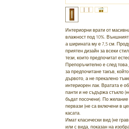
Интериорни врати от масивна
влажност под 10%. Външният 
а ширината му е 7,5 см. Про
приятен дизайн за всеки сти
тези, които предпочитат ест
Препоръчително е след това 
за предпочитане такъв, койт
дървото, а не прекалено тъме
интериорен лак. Вратата е о
панти и не съдържа стъкло (
бъдат посочени). По желание
первази (не са включени в це
касата.
Имат класически вид (не грав
или с вида, показан на изобр