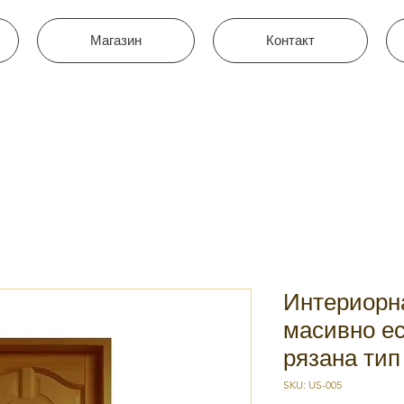
Магазин
Контакт
Интериорна
масивно е
рязана ти
SKU: US-005