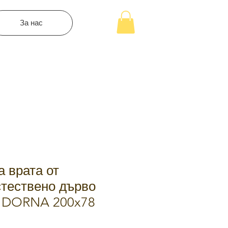
За нас
 врата от
стествено дърво
п DORNA 200x78