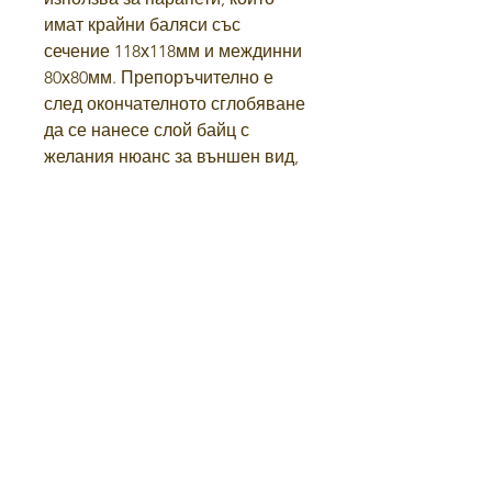
имат крайни баляси със
сечение 118х118мм и междинни
80х80мм. Препоръчително е
след окончателното сглобяване
да се нанесе слой байц с
желания нюанс за външен вид,
грунд и лак за защита.
Правила и условия
политика за поверителност
УСЛОВИЯ ЗА ВРЪЩАНЕ
Домът
магазин
контакт