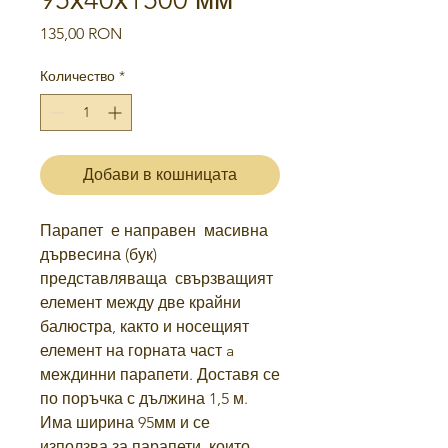
Цена
135,00 RON
Количество
*
Добави в кошницата
Парапет е направен масивна
дървесина (бук)
представляваща свързващият
елемент между две крайни
балюстра, както и носещият
елемент на горната част a
междинни парапети. Доставя се
по поръчка с дължина 1,5 м.
Има ширина 95мм и се
използва за парапети, които