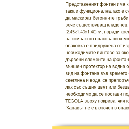
Представеният фонтан има ка
така и функционална, ако е с
да маскират бетонните тръби
вече съществуващ кладенец. 
(2.45x1.40x1.40) m, поради к
на компактно опаковани комп
опаковка е придружена от из
необходимите винтове за око
дървени елементи на фонтан
външен протектор на водна о
вид на фонтана във времето
светлина и вода, се препоръ
лак със същия цвят или безцв
необходимо да се постави п
TEGOLA върху покрива, чиято
(Капакът не е включен в опак