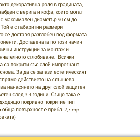
кто декоративна роля в градината,
набден с верига и кофа, които могат
 с максимален диаметър 90 см до
Той е с габаритни размери
оето се доставя разглобен под формата
оненти. Доставената по този начин
рични инструкции за монтаж и
нчателното сглобяване. Всички
а са покрити със слой импрегнант
снова. За да се запази естетическият
 спрямо действието на слънчева
чва нанасянето на друг слой защитен
етен след 3-4 години. Също така е
одходящо покривно покритие тип
 обща повърхност е прибл. 2,7 mp.
овката)