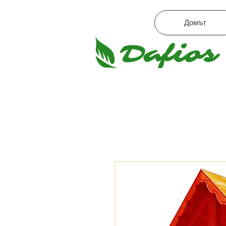
Домът