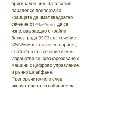
оригинален вид. За този тип
парапет се препоръчва
краищата да имат квадратно
сечение от 44x44mm да се
използва заедно с крайни
балюстради BSC3 със сечение
82x82mm и с по-тесен парапет,
съответно със сечение 62mm.
Изработва се чрез фрезоване с
машини с цифрово управление
и ръчно шлайфане.
Препоръчително е след
окончателното сглобяване да
се нанесе слой байц с желания
нюанс за външен вид, грунд и
лак за защита.