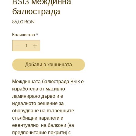
BSI3 междинна
балюстрада
Цена
85,00 RON
Количество
*
Добави в кошницата
Междинната балюстрада BSI3 е
изработена от масивно
ламинирано дърво и е
идеалното решение за
оборудване на вътрешните
стълбищни парапети и
евентуално на балкони (на
предпочитание покрити) с