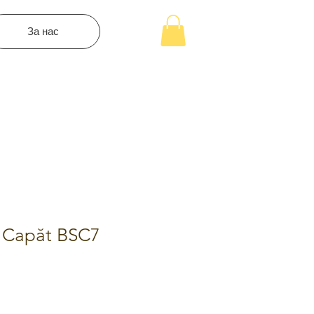
За нас
e Capăt BSC7