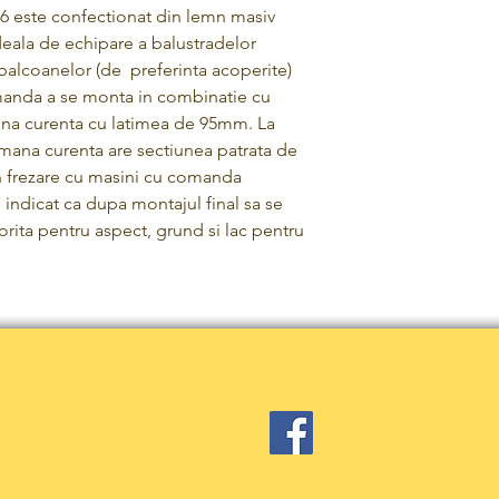
C6 este confectionat din lemn masiv
 ideala de echipare a balustradelor
a balcoanelor (de preferinta acoperite)
manda a se monta in combinatie cu
mana curenta cu latimea de 95mm. La
 mana curenta are sectiunea patrata de
 frezare cu masini cu comanda
 indicat ca dupa montajul final sa se
orita pentru aspect, grund si lac pentru