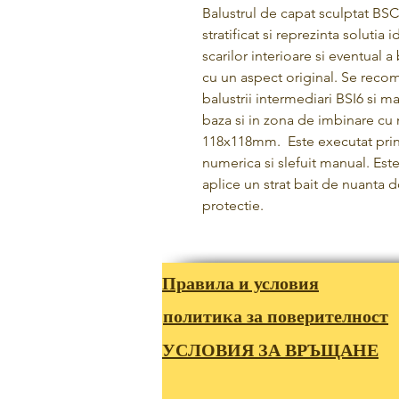
Balustrul de capat sculptat BS
stratificat si reprezinta solutia
scarilor interioare si eventual 
cu un aspect original. Se reco
balustrii intermediari BSI6 si 
baza si in zona de imbinare cu
118x118mm. Este executat prin
numerica si slefuit manual. Este
aplice un strat bait de nuanta d
protectie.
Правила и условия
политика за поверителност
УСЛОВИЯ ЗА ВРЪЩАНЕ