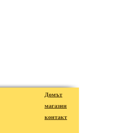
Домът
магазин
контакт