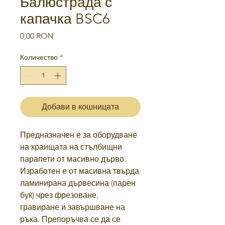
Балюстрада с
капачка BSC6
Цена
0,00 RON
Количество
*
Добави в кошницата
Предназначен е за оборудване
на краищата на стълбищни
парапети от масивно дърво.
Изработен е от масивна твърда
ламинирана дървесина (парен
бук)
чрез фрезоване,
гравиране
и завършване на
ръка. Препоръчва се да се