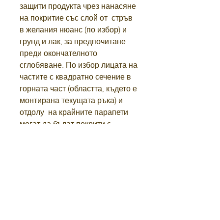
защити продукта чрез нанасяне
на покритие със слой от
стръв
в желания нюанс (по избор) и
грунд и лак, за предпочитане
преди окончателното
сглобяване. По избор лицата на
частите с квадратно сечение в
горната част (областта, където е
монтирана текущата ръка) и
отдолу
на крайните парапети
могат да бъдат покрити с
орнаментални плочи от
дърворезба.
Правила и условия
политика за поверителност