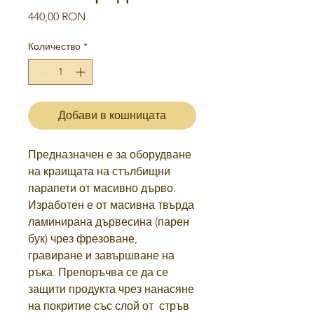
Цена
440,00 RON
Количество
*
Добави в кошницата
Предназначен е за оборудване
на краищата на стълбищни
парапети от масивно дърво.
Изработен е от масивна твърда
ламинирана дървесина (парен
бук)
чрез фрезоване,
гравиране
и завършване на
ръка. Препоръчва се да се
защити продукта чрез нанасяне
на покритие със слой от
стръв