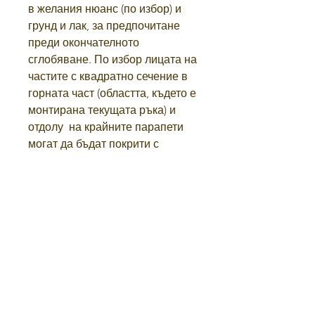
в желания нюанс (по избор) и
грунд и лак, за предпочитане
преди окончателното
сглобяване. По избор лицата на
частите с квадратно сечение в
горната част (областта, където е
монтирана текущата ръка) и
отдолу
на крайните парапети
могат да бъдат покрити с
орнаментални плочи от
дърворезба.
Правила и условия
политика за поверителност
УСЛОВИЯ ЗА ВРЪЩАНЕ