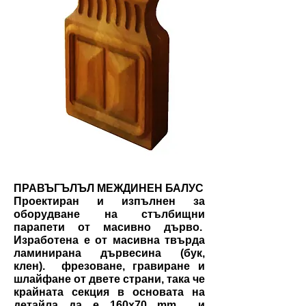
ПРАВЪГЪЛЪЛ МЕЖДИНЕН БАЛУС
Проектиран и изпълнен за
оборудване на стълбищни
парапети от масивно дърво.
Изработена е от масивна твърда
ламинирана дървесина (бук,
клен).
фрезоване, гравиране и
шлайфане от двете страни, така че
крайната секция в основата на
детайла да е 160x70 mm
и