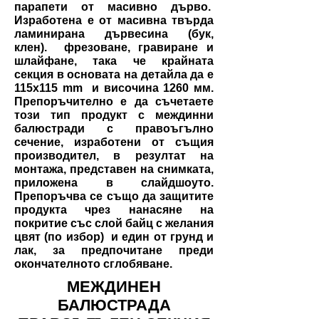
парапети от масивно дърво.
Изработена е от масивна твърда
ламинирана дървесина (бук,
клен).
фрезоване, гравиране и
шлайфане, така че крайната
секция в основата на детайла да е
115x115 mm
и височина 1260 мм.
Препоръчително е да съчетаете
този тип продукт с междинни
балюстради с правоъгълно
сечение, изработени от същия
производител, в резултат на
монтажа, представен на снимката,
приложена в слайдшоуто.
Препоръчва се също да защитите
продукта чрез нанасяне на
покритие със слой байц с желания
цвят (по избор)
и един от грунд и
лак, за предпочитане преди
окончателното сглобяване.
МЕЖДИНЕН
БАЛЮСТРАДА